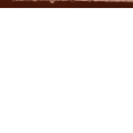
UW FEESTMAAL COMPLEET
VERZORGD.
Wij hebben een ruime keuze in huis om uw
feestmaal tot een culinair succes te maken. Wij
helpen u graag bij uw keuze en geven u graag de
juiste adviezen over het bereiden van onze
specialiteiten.
CONTACT